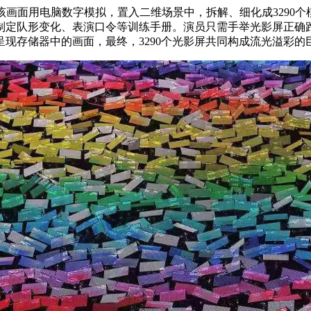
将该画面用电脑数字模拟，置入二维场景中，拆解、细化成3290
员制定队形变化、表演口令等训练手册。演员只需手举光影屏正确
现存储器中的画面，最终，3290个光影屏共同构成流光溢彩的