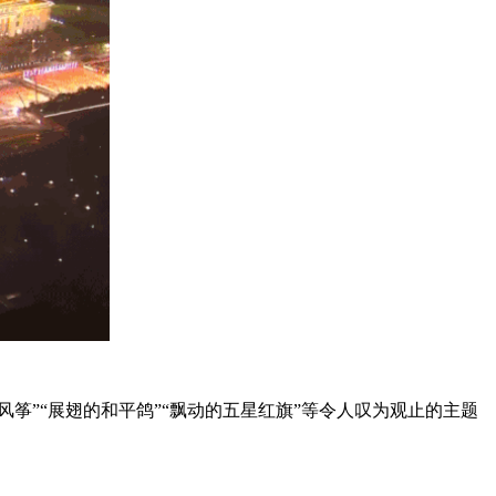
风筝”“展翅的和平鸽”“飘动的五星红旗”等令人叹为观止的主题