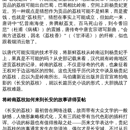
贡品的荔枝可能出自巴蜀，巴蜀相比岭南，空间上距杨贵妃更
近。另一种观点是猜想作为贡品的荔枝可能不是鲜果，而是蜜
饯，也就是“荔枝煎”。猜想在事实上可能成立，但如此一来，
唐诗中“忆昔南海使，奔腾献荔支。百马死山谷，到今耆旧
悲”（杜甫《病橘》）的震撼，唐传奇中唐玄宗谱写新曲，“会
南方进荔枝，因名《荔枝香》”（《甘泽谣》）的纤秾，似也
跟着烟消云散了。
以唐代可能实现的技术手段，将新鲜荔枝从岭南运到杨贵妃手
上，果真是不可能的吗？从史部记载来看，汉代就有岭南地区
进贡荔枝的记录。岭南的荔枝，不仅是珍奇的代表，也象征着
王权对于边远地区的控制。这也无怪乎历代诗文中谈及杨贵妃
的荔枝，总以为是岭南所出。马伯庸新近出版并且官宣将拍电
影的《长安的荔枝》，就以长篇历史小说的形式，大胆挑战了
荔枝难题。
将岭南荔枝如何来到长安的故事讲得妥帖
《长安的荔枝》最初曾在网络连载，故而带有大众文学的一般
缺憾，人物形象略模式化，又有三四处带有当代色彩的插科打
诨。小说的标题也有值得推敲之处——历来文学表达中，贵妃
与荔枝的故事通常发生在华清池，偶尔才是长安城。不过从后