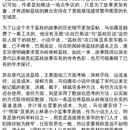
记可知，作者是知晓这一地点争议的，只是为了故事更加有
趣，才将进献荔枝的舞台安排在了更能展现盛世繁华图景的长
安城里。
为了让这个关于荔枝的故事的历史细节更加妥帖，马伯庸是颇
费了一番工夫的。他没有无视“出自巴蜀说”与“荔枝煎说”这些
前人留下的猜想。小说中述，“荔枝煎”在口味贡库里车载斗
量，已不稀奇，巴蜀虽近，但在听闻岭南荔枝的盛名之后，唐
玄宗便明确要求置办岭南鲜荔枝。如此一来，故事既得以保全
唐代以来杨贵妃荔枝故事应有的传奇色彩，也尽可能兼顾了已
有的学术探讨。
若在唐代运送荔枝，主要面临三方面考验：保鲜手段、运送途
径、运送成本。保鲜方面，马伯庸在小说中借鉴了宋代以来文
献记载的瓮装、冰藏、截干、移栽等多种方法，有些方法至今
还在使用。途径方面，则是采用了数据化思考的方法，以实验
的方式取得相应数据，找出一条适合将荔枝从岭南送往长安的
最速道路，并计算出需要的成本。为此，马伯庸安排了一
个“明算”及第的上林署小小监事李善德，作为小说主人公。明
算是唐代科举科目之一，用意是选拔擅长算学的专门人才，就
职路径较为狭窄，仕宦前景也一般，所以受重视程度远不如明
经、进士科。“理科生”主人公在校园、都市题材中颇受青睐，