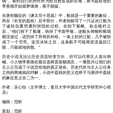
钱”。看到自己的所作所为给百姓造成的苦难，身为荔枝使的
李善德开始噩梦缠身，夜不能寐。
在唐初魏征的《谏太宗十思疏》中，船就是一个重要的象征，
而在《长安的荔枝》后半部分，作者则叙写了一只运冰江船为
了减轻负重而遭到拆毁的过程。在卸下船帆、砍去桅杆之
后，“他们拆下了船篷，拆掉了半面甲板，连船头饰物和舷墙
都没放过，还扔掉了所有的补给。一条上好的江船，几乎被拆
成了一个空壳。送完冰块之后，这条船不可能再逆流返回江
陵，只能就地拆散。”
历史小说无法让历史洪流转变方向，但可以代替古人发出呐
喊。小人物李善德在最后选择直面杨国忠，一番怒斥让我们的
主人公完成了小说交给他的真正使命。历史代价与主人公任务
之间的两难就此纾解，小说中荔枝的意义也终于与唐诗中荔枝
的象征意义合二为一。
作者：吴心怡（文学博士，复旦大学中国古代文学研究中心馆
员）
编辑：范昕
策划：范昕