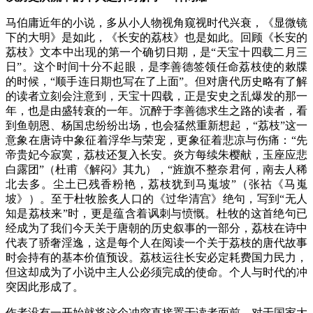
马伯庸近年的小说，多从小人物视角窥视时代兴衰，《显微镜
下的大明》是如此，《长安的荔枝》也是如此。回顾《长安的
荔枝》文本中出现的第一个确切日期，是“天宝十四载二月三
日”。这个时间十分不起眼，是李善德签领任命荔枝使的敕牒
的时候，“顺手连日期也写在了上面”。但对唐代历史略有了解
的读者立刻会注意到，天宝十四载，正是安史之乱爆发的那一
年，也是由盛转衰的一年。沉醉于李善德求生之路的读者，看
到鱼朝恩、杨国忠纷纷出场，也会猛然重新想起，“荔枝”这一
意象在唐诗中象征着浮华与荣宠，更象征着悲凉与伤痛：“先
帝贵妃今寂寞，荔枝还复入长安。炎方每续朱樱献，玉座应悲
白露团”（杜甫《解闷》其九），“旌旗不整奈君何，南去人稀
北去多。尘土已残香粉艳，荔枝犹到马嵬坡”（张祜《马嵬
坡》）。至于杜牧脍炙人口的《过华清宫》绝句，写到“无人
知是荔枝来”时，更是蕴含着讽刺与愤慨。杜牧的这首绝句已
经成为了我们今天关于唐朝的历史叙事的一部分，荔枝在诗中
代表了骄奢淫逸，这是每个人在阅读一个关于荔枝的唐代故事
时会持有的基本价值预设。荔枝运往长安必定耗费国力民力，
但这却成为了小说中主人公必须完成的使命。个人与时代的冲
突因此形成了。
作者没有一开始就将这个冲突直接置于读者面前。对于国家大