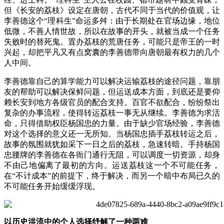
但《长安的荔枝》设定在唐朝，古代不同于当代的价值观，让
李善德这个“理科生”命运多舛：由于长期处在官场边缘，地位
低微，不善人情世故，所以在故事的开头，就被当成一个任务
失败时的替死鬼。置办荔枝的荒唐任务，可能只是帝王的一时
兴起，却把平凡又有点窝囊的李善德带向唐朝最有权力的几个
人中间。
李善德靠自己的算学能力可以解决运输荔枝的途径问题，靠朋
友的帮助可以解决保鲜问题，但运送成本方面，到底还是要仰
赖长安到地方各级官员的配合支持。百官不欲配合，纷纷祭出
复杂的办事流程，使得转运荔枝一事无从继续。李善德为求活
命，只得借助权臣杨国忠的力量。由于缺少官场经验，李善德
对这个选择的意义还一无所知。当杨国忠插手荔枝转运之后，
故事的氛围就犹如采下一日之后的荔枝，急速转暗。手持杨国
忠腰牌的李善德在各衙门通行无阻，可以调度一切资源，却身
不由己地偏离了最初的方向。运送荔枝这一个不可能任务，
在“不计成本”的前提下，终于解决，而另一个暗中布局已久的
不可能任务开始缓缓浮现。
以历史洪流中的个人选择纾解了一种两难