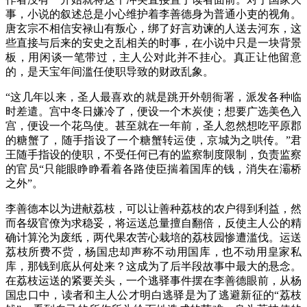
事，小说的叙述总是小心维护着李善德身为普通小吏的视角。
唐玄宗不相信安禄山有叛心，绑了好言劝谏的人送去河东，这
些直接与后来的安史之乱相关的时事，在小说中只是一块背景
板，用闲谈一笔带过，主人公对此并不挂心。真正让他留意
的，是天宝年间滥任使职导致的财政乱象。
“这几年以来，圣人最喜欢的就是跳开外朝衙署，派发各种临
时差遣。宫中冬日嫌冷了，便设一个木炭使；想要广选美色入
宫，便设一个花鸟使。甚至就在一年前，圣人忽然想吃平原郡
的糖蟹了，随手指设了一个糖蟹转运使，京城为之哄传。”君
王随手指设的使职，不受任何已有的监察制度限制，负责监察
的官员“只能眼睁睁看着各路使臣揣着国库的钱，消失在灞桥
之外”。
李善德本以为进献荔枝，可以让善种荔枝的农户得到利益，然
而各级官僚为求稳妥，将运送总量擅自翻倍，反使主人公的精
确计算沦为废纸，两代果农苦心栽培的荔枝园惨遭滥伐。运送
荔枝所费不赀，杨国忠却声称不动用国库，也不动用皇家私
库，那钱到底从何处来？这成为了后半段故事中最大的悬念。
在荔枝运送的紧要关头，一个逃驿事件摆在李善德眼前，从杨
国忠口中，读者和主人公才明白逃驿是为了逃避新征的“荔枝