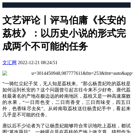
文艺评论丨评马伯庸《长安的
荔枝》：以历史小说的形式完
成两个不可能的任务
文汇网
2022-12-21 08:24:51
“一骑红尘妃子笑，无人知是荔枝来。”那么杨贵妃吃的荔枝是
如何运到长安的？这个问题曾引起古往今来不少好奇。唐代荔
枝最著名的产地在极边远的岭南地区，荔枝又是一种高速腐败
的水果，“一日而色变，二日而香变，三日而味变，四五日
外，色香味尽去矣”。从岭南取荔枝送往杨贵妃手中，看起来
几乎是不可能的任务。
唐以后不少论者为了让杨贵妃能够符合常识地吃上荔枝，都试
图“篡改题目”。一种观点是在荔枝的产地上做文章，猜想作为