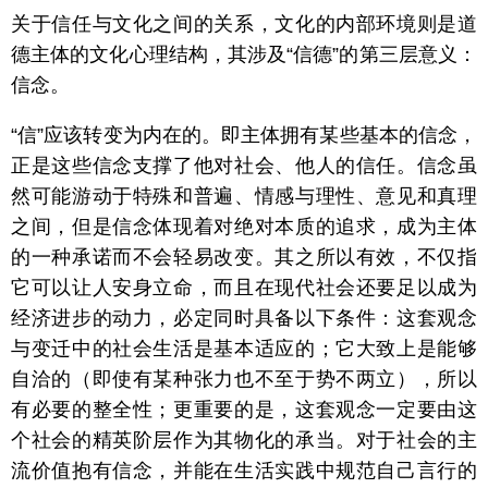
关于信任与文化之间的关系，文化的内部环境则是道
德主体的文化心理结构，其涉及“信德”的第三层意义：
信念。
“信”应该转变为内在的。即主体拥有某些基本的信念，
正是这些信念支撑了他对社会、他人的信任。信念虽
然可能游动于特殊和普遍、情感与理性、意见和真理
之间，但是信念体现着对绝对本质的追求，成为主体
的一种承诺而不会轻易改变。其之所以有效，不仅指
它可以让人安身立命，而且在现代社会还要足以成为
经济进步的动力，必定同时具备以下条件：这套观念
与变迁中的社会生活是基本适应的；它大致上是能够
自洽的（即使有某种张力也不至于势不两立），所以
有必要的整全性；更重要的是，这套观念一定要由这
个社会的精英阶层作为其物化的承当。对于社会的主
流价值抱有信念，并能在生活实践中规范自己言行的