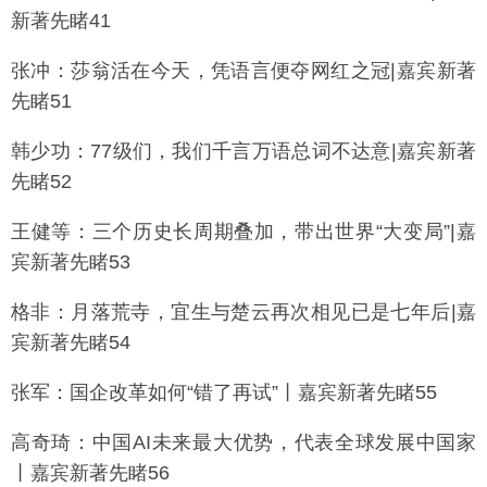
新著先睹41
张冲：莎翁活在今天，凭语言便夺网红之冠|嘉宾新著
先睹51
韩少功：77级们，我们千言万语总词不达意|嘉宾新著
先睹52
王健等：三个历史长周期叠加，带出世界“大变局”|嘉
宾新著先睹53
格非：月落荒寺，宜生与楚云再次相见已是七年后|嘉
宾新著先睹54
张军：国企改革如何“错了再试”丨嘉宾新著先睹55
高奇琦：中国AI未来最大优势，代表全球发展中国家
丨嘉宾新著先睹56