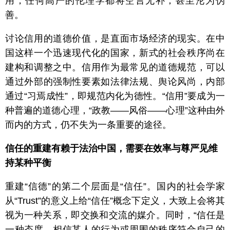
用，任何高严的伦理学都将空言无补，甚至沦为伪
善。
讨论信用的道德价值，是直面市场经济的现实。在中
国这样一个迅速现代化的国家，新式的社会秩序尚在
建构和调整之中。信用作为最常见的道德规范，可以
通过外部的强制性要素如法律法规、舆论风尚，内部
通过“习焉成性”，即规范内化为德性。“信用”要成为一
种普遍的道德心理，“政教——风俗——心理”这种由外
而内的方式，仍不失为一条重要的途径。
信任的重建有赖于法治中国，需要在效率与尊严见维
持某种平衡
重建“信德”的第二个层面是“信任”。国内的社会学家
从“Trust”的意义上给“信任”概念下定义，大致上会将其
视为一种关系，即交换和交流的媒介。同时，“信任是
一种态度，相信某人的行为或周围的秩序符合自己的