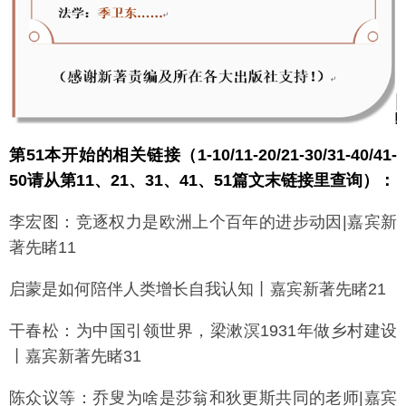
第51本开始的相关链接（1-10/11-20/21-30/31-40/41-
50请从第11、21、31、41、51篇文末链接里查询）：
李宏图：竞逐权力是欧洲上个百年的进步动因|嘉宾新
著先睹11
启蒙是如何陪伴人类增长自我认知丨嘉宾新著先睹21
干春松：为中国引领世界，梁漱溟1931年做乡村建设
丨嘉宾新著先睹31
陈众议等：乔叟为啥是莎翁和狄更斯共同的老师|嘉宾