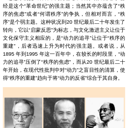
经是这个“革命世纪”的强主题；当然其中亦蕴含了“秩
序的焦虑”或者“何谓秩序”的争执，但相对而言，“秩
序”是个弱主题。这种状况到20 世纪最后二十年发生了
转向，它以“启蒙反思”为标志，与文化激进主义让位于
文化保守主义相应的，是“动力的追寻”让位于“秩序的
重建”，后者迅速上升为时代的强主题。或者说，从
1895 年到1995 年这一百年中，在较长的时段里，“动
力的追寻”压倒了“秩序的焦虑”，而从20 世纪最后二十
年开始，在现代性批判中对“动力”之盲目性的清算，使
得“秩序的重建”趋向于将“动力的反省”综合于其自身。