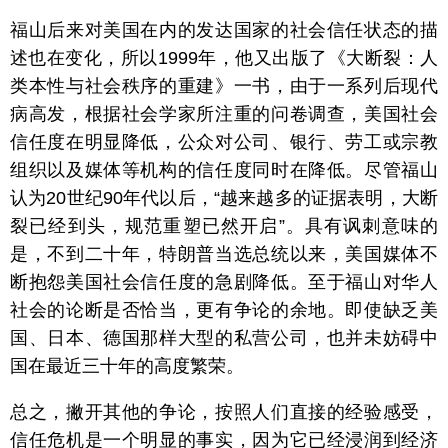
福山后来对美国在内的发达国家的社会信任状态的描
述也在变化，所以1999年，他又出版了《大断裂：人
类本性与社会秩序的重建》一书，由于一系列后现代
病高发，根据社会学家所注重的问卷调查，美国社会
信任度在明显降低，公众对公司、银行、劳工或宗教
组织以及媒体等机构的信任度同时在降低。尽管福山
认为20世纪90年代以后，“越来越多的证据表明，大断
裂已经到头，规范重塑已然开启”。具有讽刺意味的
是，不到二十年，特朗普当选总统以来，美国媒体不
断抱怨美国社会信任度的急剧降低。至于福山对华人
社会的论断是否恰当，更有争论的余地。即使缺乏美
国、日本、德国那样大型的私营公司，也并未妨碍中
国在最近三十年的高度繁荣。
总之，撇开其他的争论，按照人们直接的经验感受，
信任危机是一个明显的事实，因为它已经浸润到经济