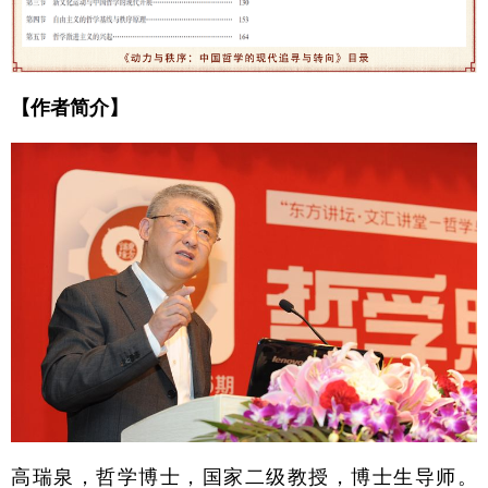
【作者简介】
高瑞泉，哲学博士，国家二级教授，博士生导师。