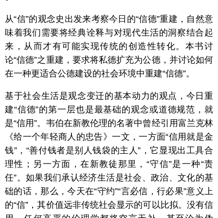
从“信”的观念史出发来考察今日的“信德”重建，自然意
味着我们需要将经典诠释与对现代生活的洞察结合起
来，从而才有可能实现传统的创造性转化。本书讨
论“信德”之重建，要求将私德扩充为公德，并讨论如何
在一种更适合公德建设的社会环境中重建“信德”。
基于社会生活是观念变迁的基本动力的观点，今日重
建“信德”的第一层也是最基础的观念或道德规范，就
是“信用”。韦伯在新教伦理的名著中曾经引用富兰克林
《给一个年轻商人的忠告》一文，一方面“信用就是金
钱”，“善付钱者是别人钱袋的主人”，它显现出工具合
理性；另一方面，在新教徒那里，“守信”是一种“责
任”。如果我们承认经济生活是社会、政治、文化的基
础的话，那么，今天在“守约”“言必信，行必果”意义上
的“信”，其价值远非传统社会显示的可以比拟。没有信