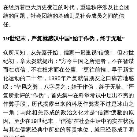
在经历着巨大历史变迁的时代，重建秩序涉及社会团
结的问题，社会团结的基础则是社会成员之间的信
任。
19世纪末，严复就感叹中国“始于作伪，终于无耻”
众所周知，从先秦开始，儒家一贯重视“信德”。但20世
纪初，章太炎就提出：“方今中国之所短者，不在智谋
而在贞信，不在权术而在公廉。”更往前推，早于新文
化运动的二十年，1895年严复就借朋友之口痛苦地感
叹：“华风之弊，八字尽之：始于作伪，终于无耻。”严
复所批评的“作伪”，首先集中在科举考试中层出不穷的
作弊手段，历代揭露出来的科场作弊案不过是冰山之
一角；与此相关形成的政治文化才是“信德”疲敝的原
因。至少在19世纪末，“信德”在社会生活中的实在状况
与其在儒家经典中所处的尊贵地位，就已经形成了明