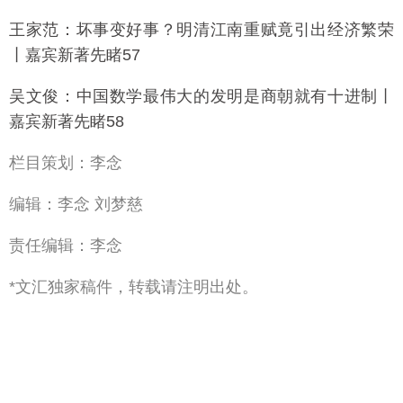
王家范：坏事变好事？明清江南重赋竟引出经济繁荣
丨嘉宾新著先睹57
吴文俊：中国数学最伟大的发明是商朝就有十进制丨
嘉宾新著先睹58
栏目策划：李念
编辑：李念 刘梦慈
责任编辑：李念
*文汇独家稿件，转载请注明出处。