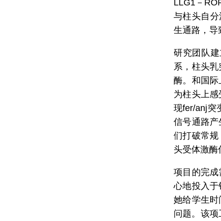
LLG1－R
与柱头自分泌
生通路，导
研究团队建
系，柱头乳
酶。和国际
为柱头上感
现fer/a
信号通路产
们打破常规
头受体激酶
项目的完成
心地投入于
她给学生时
问题。该项