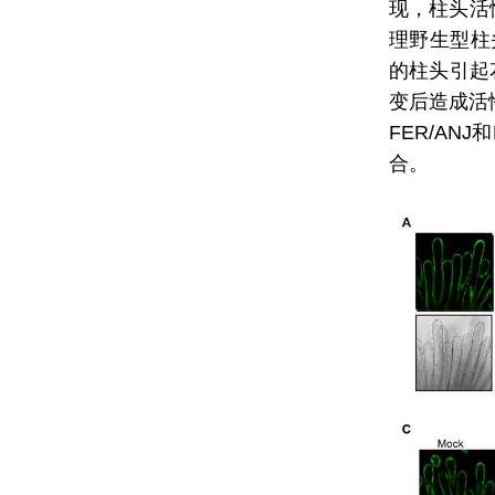
现，柱头活
理野生型柱
的柱头引起
变后造成活
FER/AN
合。