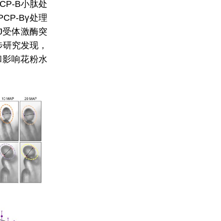
P-B小肽处
P-Bγ处理
J受体激酶突
步研究发现，
平和影响花粉水