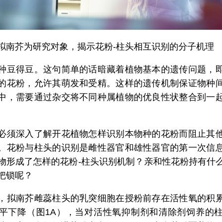
拟南芥为研究对象，揭示花粉-柱头相互识别的分子机理
种豆得豆。这句简单的话暗藏着植物基本的遗传问题，
的花粉，允许其萌发和受精。这样的遗传机制保证物种
中，需要通过杂交将不同种属植物的优良性状整合到一
。
必须深入了解开花植物怎样识别本物种的花粉而阻止其
。花粉与柱头的识别是雌性器官和雄性器官的第一次信
物形成了怎样的花粉-柱头识别机制？亲和性花粉持有什
把锁呢？
，拟南芥雌蕊柱头的乳突细胞在授粉前存在活性氧的积
平下降（图1A），当对活性氧抑制剂和清除剂饲养的