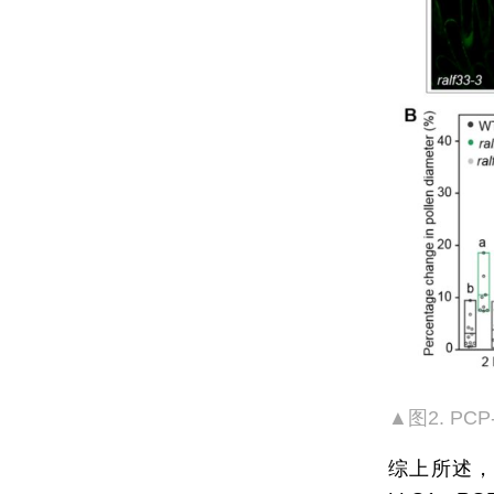
▲图2. PC
综上所述，