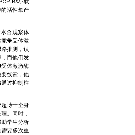
CP-Bs小肽
中的活性氧产
粉水合观察体
肽竞争受体激
思路推测，认
型，而他们发
NJ受体激激酶
重要线索，他
粉通过抑制柱
李超博士全身
处理。同时，
帮助学生分析
的需要多次重