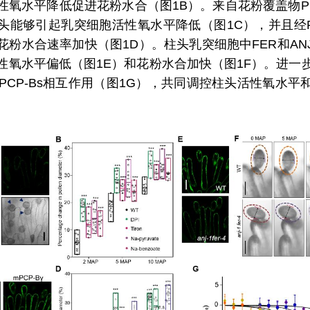
性氧水平降低促进花粉水合（图1B）。来自花粉覆盖物PC
头能够引起乳突细胞活性氧水平降低（图1C），并且经PC
花粉水合速率加快（图1D）。柱头乳突细胞中FER和AN
性氧水平偏低（图1E）和花粉水合加快（图1F）。进一
J和PCP-Bs相互作用（图1G），共同调控柱头活性氧水