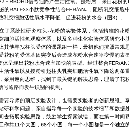
OP2－RBOHD信号通路产生活性氧。授粉后，来自花粉的P
的RALF33小肽竞争性结合FER/ANJ，阻断乳突细胞
致乳突细胞活性氧水平降低，促进花粉的水合（图3）。
立了系统性研究柱头-花粉的实验体系，包括精准的花
突细胞活性氧观察体系，以及多种生化实验体系研究小
上其他寻找柱头受体的课题组一样，最初他们按照常规
受花粉的受体基因突变后会造成花粉水合速率变慢的表
nj突变体呈现出花粉水合速率加快的表型。经过整合FER/A
生活性氧以及授粉引起柱头乳突细胞活性氧下降这两条
，采用逆向思维，找到了最关键的解决思路，理清了花
信号通路而发生识别的机制。
需要导师的顶层实验设计，也需要实验者的创新思维。
钻研科学问题，亲自指导每一个实验的技术细节和数据
间去拓展实验思路，鼓励学生探索试错，而在第一时间
工作共11个大图，68个小图，每一个小图都是一个独立