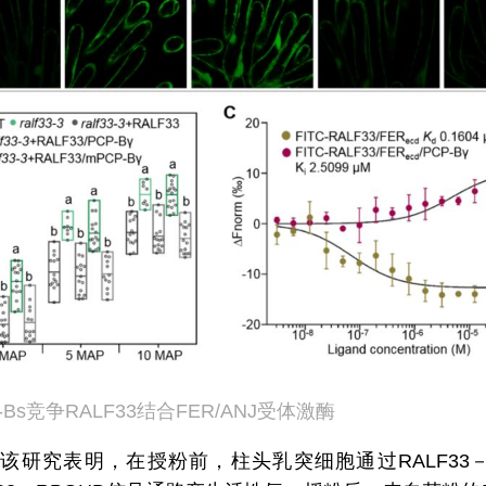
P-Bs竞争RALF33结合FER/ANJ受体激酶
该研究表明，在授粉前，柱头乳突细胞通过RALF33－FE