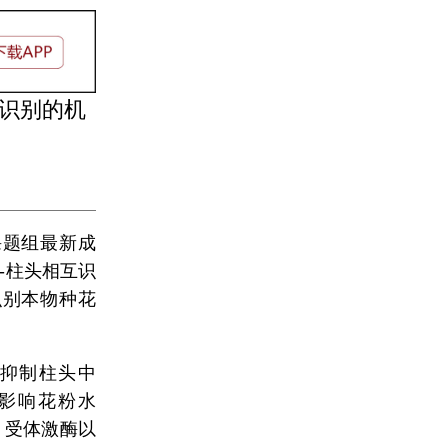
头识别的机
课题组最新成
-柱头相互识
识别本物种花
，抑制柱头中
而影响花粉水
、受体激酶以