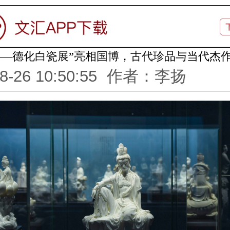
——德化白瓷展”亮相国博，古代珍品与当代杰
8-26 10:50:55
作者：李扬