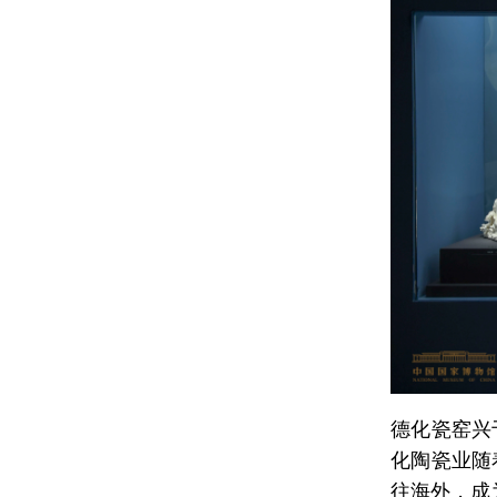
德化瓷窑兴
化陶瓷业随
往海外，成