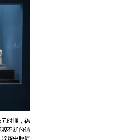
宋元时期，德
源源不断的销
的淬炼中脱颖