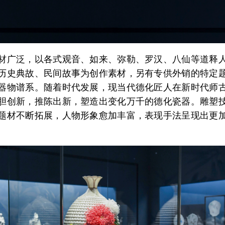
材广泛，以各式观音、如来、弥勒、罗汉、八仙等道释
历史典故、民间故事为创作素材，另有专供外销的特定
器物谱系。随着时代发展，现当代德化匠人在新时代师
胆创新，推陈出新，塑造出变化万千的德化瓷器。雕塑
题材不断拓展，人物形象愈加丰富，表现手法呈现出更
。