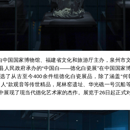
，由中国国家博物馆、福建省文化和旅游厅主办，泉州市
县人民政府承办的“中国白——德化白瓷展”在中国国家
选了从古至今400余件组德化白瓷展品，除了涵盖“何
山人”款观音等传世精品，尾林窑遗址、华光礁一号沉船
中展现了现当代德化艺术家的杰作。展览于26日起正式
。