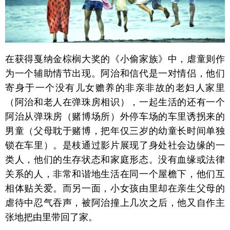
在获得戛纳金棕榈大奖的《小偷家族》中，虐童则作
为一个辅助情节出现。阿治和信代是一对情侣，他们
寄身于一个没有儿女赡养的非亲非故的老妇人家里
（阿治和老人在弹珠房相识），一起生活的还有一个
阿治从弹珠房（赌博场所）外停车场的车里诱拐来的
男童（父母耽于赌博，把年仅三岁的幼童长时间单独
锁在车里）。是枝通过影片展现了身处社会边缘的一
类人，他们的生存状态和家庭形态。没有血缘或法律
关系的人，非常和谐地生活在同一个屋檐下，他们互
相体贴关爱。而另一面，小女孩由里却在亲生父母的
虐待中忍气吞声，被阿治撞上几次之后，他又自作主
张地把由里带回了家。