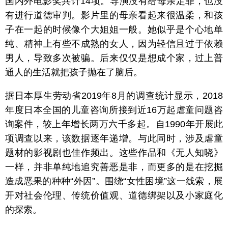
国内外电影奖共计14项。导演没有给母亲定罪，也没
有进行道德审判。影片里的母亲看起来很温柔，和孩
子在一起的时候像个大姐姐一般。她似乎是个心地单
纯、精神上有些不成熟的女人，因为轻信且过于依赖
男人，导致多次被骗。后来仅仅是想成个家，过上普
通人的生活就把孩子抛在了脑后。
据日本厚生劳动省2019年8月的调查统计显示，2018
年度日本全国的儿童咨询所接到近16万起虐童问题咨
询案件，较上年增长两万六千多起。自1990年开展此
项调查以来，该数据逐年递增。与此同时，涉及虐童
题材的影视剧也佳作频出。这些作品和《无人知晓》
一样，并非单纯地追究善恶是非，而更多的是在挖掘
造成恶果的种种“外因”。围绕“女性困境”这一线索，展
开对社会伦理、传统价值观、道德绑架以及小家庭化
的探索。