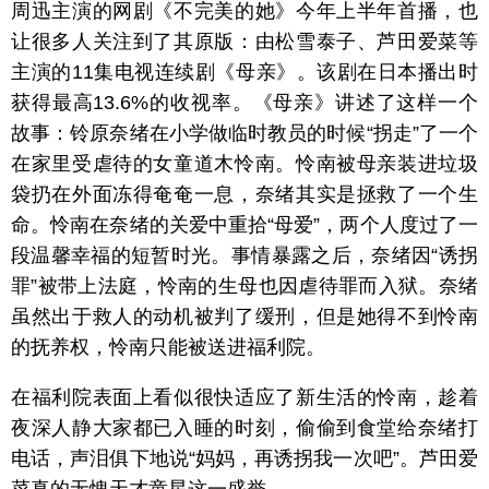
周迅主演的网剧《不完美的她》今年上半年首播，也
让很多人关注到了其原版：由松雪泰子、芦田爱菜等
主演的11集电视连续剧《母亲》。该剧在日本播出时
获得最高13.6%的收视率。《母亲》讲述了这样一个
故事：铃原奈绪在小学做临时教员的时候“拐走”了一个
在家里受虐待的女童道木怜南。怜南被母亲装进垃圾
袋扔在外面冻得奄奄一息，奈绪其实是拯救了一个生
命。怜南在奈绪的关爱中重拾“母爱”，两个人度过了一
段温馨幸福的短暂时光。事情暴露之后，奈绪因“诱拐
罪”被带上法庭，怜南的生母也因虐待罪而入狱。奈绪
虽然出于救人的动机被判了缓刑，但是她得不到怜南
的抚养权，怜南只能被送进福利院。
在福利院表面上看似很快适应了新生活的怜南，趁着
夜深人静大家都已入睡的时刻，偷偷到食堂给奈绪打
电话，声泪俱下地说“妈妈，再诱拐我一次吧”。芦田爱
菜真的无愧天才童星这一盛誉。