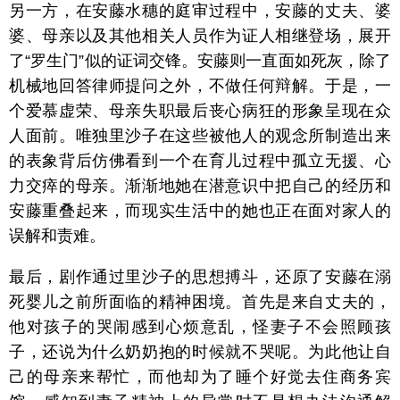
另一方，在安藤水穗的庭审过程中，安藤的丈夫、婆
婆、母亲以及其他相关人员作为证人相继登场，展开
了“罗生门”似的证词交锋。安藤则一直面如死灰，除了
机械地回答律师提问之外，不做任何辩解。于是，一
个爱慕虚荣、母亲失职最后丧心病狂的形象呈现在众
人面前。唯独里沙子在这些被他人的观念所制造出来
的表象背后仿佛看到一个在育儿过程中孤立无援、心
力交瘁的母亲。渐渐地她在潜意识中把自己的经历和
安藤重叠起来，而现实生活中的她也正在面对家人的
误解和责难。
最后，剧作通过里沙子的思想搏斗，还原了安藤在溺
死婴儿之前所面临的精神困境。首先是来自丈夫的，
他对孩子的哭闹感到心烦意乱，怪妻子不会照顾孩
子，还说为什么奶奶抱的时候就不哭呢。为此他让自
己的母亲来帮忙，而他却为了睡个好觉去住商务宾