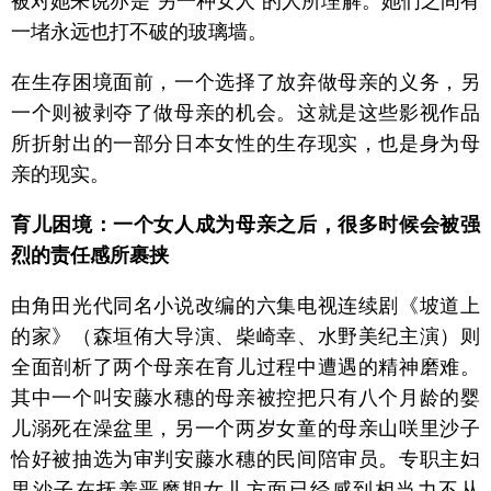
被对她来说亦是“另一种女人”的人所理解。她们之间有
一堵永远也打不破的玻璃墙。
在生存困境面前，一个选择了放弃做母亲的义务，另
一个则被剥夺了做母亲的机会。这就是这些影视作品
所折射出的一部分日本女性的生存现实，也是身为母
亲的现实。
育儿困境：
一个女人成为母亲之后，很多时候会被强
烈的责任感所裹挟
由角田光代同名小说改编的六集电视连续剧《坡道上
的家》（森垣侑大导演、柴崎幸、水野美纪主演）则
全面剖析了两个母亲在育儿过程中遭遇的精神磨难。
其中一个叫安藤水穗的母亲被控把只有八个月龄的婴
儿溺死在澡盆里，另一个两岁女童的母亲山咲里沙子
恰好被抽选为审判安藤水穗的民间陪审员。专职主妇
里沙子在抚养恶魔期女儿方面已经感到相当力不从