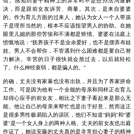
馆。感知到妻子精神上的异常时不是想办法沟通解
决，而是跟前女友诉苦、商量。其次，是来自婆婆
的。作为育儿方面的过来人，她认为女人一个人带孩
子是理所当然的，根本不应该指望男人的协助。在她
眼里儿媳的那些苦恼和不满都是矫情。婆婆在法庭上
愤慨地说：“抚养孩子不是业余爱好，也不是摆弄布娃
娃。男人不会帮你，不管遇到什么困难都是要自己努
力解决。辛苦的日子很快就会熬过去，以后就轻松
了。什么神经衰弱，都是骗人的。”
的确，丈夫没有家暴也没有出轨，并且为了养家拼命
工作。可是因为他有一个全能的母亲和同样正在育儿
却得心应手的前女友，相比之下妻子看起来是那么无
能。他让自己的母亲来帮忙也是出于好意，然而这正
是很多男性极易陷入的误区，他们不知道“妈妈”和“婆
婆”是一个女人身上的两种人格。丈夫的前女友也出庭
作证了，她说安藤的丈夫真的是非常担心妻子的精神