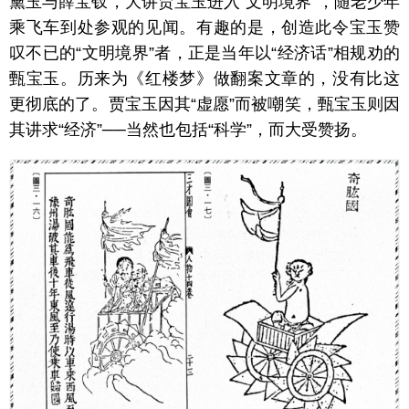
黛玉与薛宝钗，大讲贾宝玉进入“文明境界”，随老少年
乘飞车到处参观的见闻。有趣的是，创造此令宝玉赞
叹不已的“文明境界”者，正是当年以“经济话”相规劝的
甄宝玉。历来为《红楼梦》做翻案文章的，没有比这
更彻底的了。贾宝玉因其“虚愿”而被嘲笑，甄宝玉则因
其讲求“经济”──当然也包括“科学”，而大受赞扬。