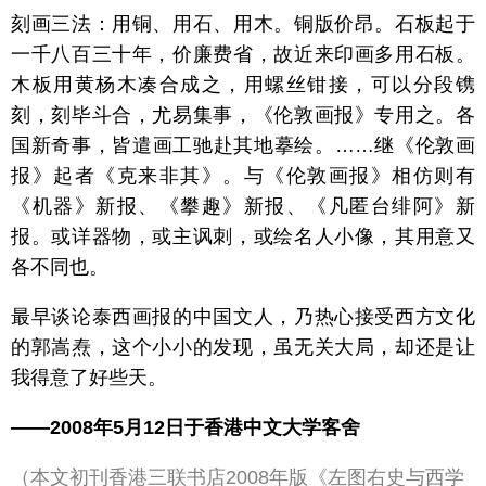
刻画三法：用铜、用石、用木。铜版价昂。石板起于
一千八百三十年，价廉费省，故近来印画多用石板。
木板用黄杨木凑合成之，用螺丝钳接，可以分段镌
刻，刻毕斗合，尤易集事，《伦敦画报》专用之。各
国新奇事，皆遣画工驰赴其地摹绘。……继《伦敦画
报》起者《克来非其》。与《伦敦画报》相仿则有
《机器》新报、《攀趣》新报、《凡匿台绯阿》新
报。或详器物，或主讽刺，或绘名人小像，其用意又
各不同也。
最早谈论泰西画报的中国文人，乃热心接受西方文化
的郭嵩焘，这个小小的发现，虽无关大局，却还是让
我得意了好些天。
——2008年5月12日于香港中文大学客舍
（本文初刊香港三联书店2008年版《左图右史与西学