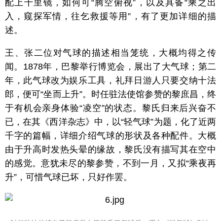
配上千里镜，如何可“腾空俯视”，以及具备“乘之出
入，窥探军情，往乞救援等用”，有了更加详细的描
述。
王、张二位对气球的描述相当笼统，大概均得之传
闻。1878年，巴黎举行博览会，展出了大气球；第二
年，此气球改为娱乐工具，礼拜日游人只要交纳十法
郎，便可“坐而上升”。时任驻法使馆参赞的黎庶昌，终
于有机会亲身体验“凌空”的状态。黎氏归来后兴奋不
已，在其《西洋杂志》中，以“轻气球”为题，化了近两
千字的篇幅，详细介绍气球的形状及各种配件。大概
由于升高时发热头晕的缘故，黎氏没有描写其在空中
的感觉。意犹未尽的黎参赞，不到一月，又拟“乘夜再
升”，可惜气球已坏，只好作罢。