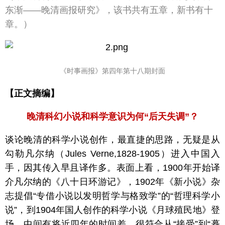
东渐——晚清画报研究》，该书共有五章，新书有十
章。）
《时事画报》第四年第十八期封面
【正文摘编】
晚清科幻小说和科学意识为何“后天失调”？
谈论晚清的科学小说创作，最直捷的思路，无疑是从
勾勒凡尔纳（Jules Verne,1828-1905）进入中国入
手，因其传入早且译作多。表面上看，1900年开始译
介凡尔纳的《八十日环游记》，1902年《新小说》杂
志提倡“专借小说以发明哲学与格致学”的“哲理科学小
说”，到1904年国人创作的科学小说《月球殖民地》登
场，中间有将近四年的时间差，很符合从“接受”到“摹