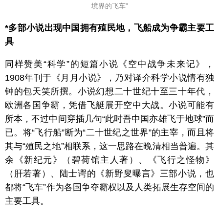
境界的飞车”
*多部小说出现中国拥有殖民地，飞船成为争霸主要工
具
同样赞美“科学”的短篇小说《空中战争未来记》，
1908年刊于《月月小说》，乃对译介科学小说情有独
钟的包天笑所撰。小说幻想二十世纪十至三十年代，
欧洲各国争霸，凭借飞艇展开空中大战。小说可能有
所本，不过中间穿插几句“此时吾中国亦雄飞于地球”而
已。将“飞行船”断为“二十世纪之世界”的主宰，而且将
其与“殖民之地”相联系，这一思路在晚清相当普遍。其
余《新纪元》（碧荷馆主人著）、《飞行之怪物》
（肝若著）、陆士谔的《新野叟曝言》三部小说，也
都将“飞车”作为各国争夺霸权以及人类拓展生存空间的
主要工具。