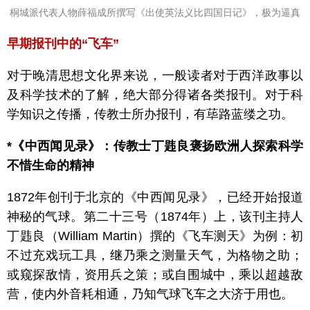
桐城派代表人物薛福成所撰写《出使英法义比四国日记》，极为逼真
早期报刊中的“飞车”
对于晚清思想文化界来说，一般读者对于西洋政事以
及科学技术的了解，绝大部分得诸各类报刊。对于科
学知识之传播，传教士所办报刊，有荜路蓝缕之功。
*《中西闻见录》：传教士丁韪良褒扬欧洲人探索科学
不惜生命的精神
1872年创刊于北京的《中西闻见录》，已经开始报道
神秘的气球。第二十三号（1874年）上，该刊主持人
丁韪良（William Martin）撰的《飞车测天》为例：初
不过充戏玩工具，继乃乘之测量天气，为格物之助；
或窥探敌情，资用兵之策；或自围城中，乘以超越敌
营，使内外音耗相通，乃知气球飞车之大济于用也。