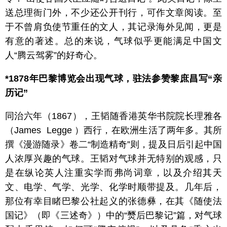
送总理衙门外，不少还公开刊行，可作文章阅读。至
于不曾肩负使节重任的文人，其记录海外见闻，更是
有意的著述。总的来说，气球似乎更能满足中国文
人“腾云驾雾”的好奇心。
*1878年巴黎博览会出现气球，驻法参赞黎庶昌写“亲
历记”
同治六年（1867），王韬随香港英华书院院长理雅各
（James Legge ）西行，在欧洲生活了两年多。其所
撰《漫游随录》卷二“制造精奇”则，提及日后引起中国
人浓厚兴趣的气球。王韬对气球并无特别的观感，只
是在纵论英人注重实学而弗尚词章，以及介绍其天
文、电学、气学、光学、化学时顺带提及。几年后，
那位有幸目睹巴黎公社起义的张德彝，在其《随使法
国记》（即《三述奇》）中的“燹后巴黎记”篇，对气球