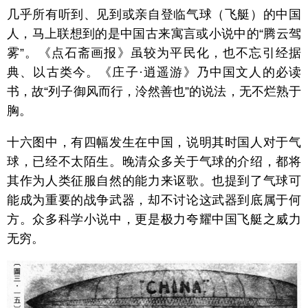
几乎所有听到、见到或亲自登临气球（飞艇）的中国
人，马上联想到的是中国古来寓言或小说中的“腾云驾
雾”。《点石斋画报》虽较为平民化，也不忘引经据
典、以古类今。《庄子·逍遥游》乃中国文人的必读
书，故“列子御风而行，泠然善也”的说法，无不烂熟于
胸。
十六图中，有四幅发生在中国，说明其时国人对于气
球，已经不太陌生。晚清众多关于气球的介绍，都将
其作为人类征服自然的能力来讴歌。也提到了气球可
能成为重要的战争武器，却不讨论这武器到底属于何
方。众多科学小说中，更是极力夸耀中国飞艇之威力
无穷。