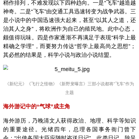
稍作排列，不难发现以下四种趋向。一是“飞车”越造越
神奇。二是“飞车”由交通工具迅速转变为战争武器。三
是小说中的中国迅速强大起来，甚至“以其人之道，还
治其人之身”，将欧洲作为自己的殖民地。此中心态，
颇值得玩味。四是作家逐渐不再满足于表现“科学上最
精确之学理”，而要努力传达“哲学上最高尚之思想”；
其必然的结果是，科学小说与政治小说结盟。
《新纪元》《飞行之怪物》《新野叟曝言》三部小说都将“飞车”作为
主题
海外游记中的“气球”成主角
海外游历，乃晚清文人获得政治、地理、科学等知识
的重要途径。光绪四年，总理各国事务衙门曾下
令：“出使各国大臣应随时咨送日记”。此类日记，除呈