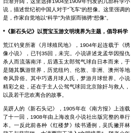
日渐开阔，这里选择1904至1909年刊发的几部科学小
说，描述世纪初中国人对于“飞车”的想像。这里强调的
是，作家自觉地以“科学”为依据而驰骋“想像”。
*《新石头记》以贾宝玉游文明境界为主题，倡导科学
荒江钓叟所著《月球殖民地》，1904年起连载于《绣
像小说》，已刊35回，未完。小说讲述龙孟华因报仇
杀人而流落南洋，后遇玉太郎驾气球自日本而来，于
是随其飘游世界，历览纽约、伦敦、非洲、澳州等地
奇风异俗。其中巧遇月球人氏，梦游月球世界。小说
精彩之处，还在于主人公驾气球回北京除奸与救人，
以及若干悲欢离合的故事。
吴趼人的《新石头记》，1905年在《南方报》上连载
了十一回，1908年由上海改良小说社出版完整的单行
本。一反此前各种《红楼梦》续书通例，吴氏撇开林