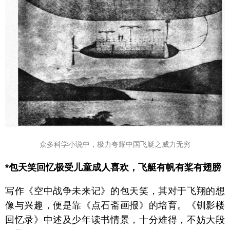
众多科学小说中，极力夸耀中国飞艇之威力无穷
*包天笑回忆极受儿童成人喜欢，飞艇有帆有桨有翅膀
写作《空中战争未来记》的包天笑，其对于飞翔的想
像与兴趣，便是靠《点石斋画报》的培育。《钏影楼
回忆录》中述及少年读书情景，十分难得，不妨大段