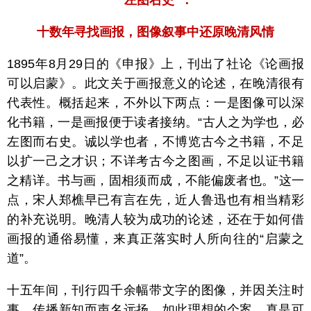
十数年寻找画报，图像叙事中还原晚清风情
1895年8月29日的《申报》上，刊出了社论《论画报
可以启蒙》。此文关于画报意义的论述，在晚清很有
代表性。概括起来，不外以下两点：一是图像可以深
化书籍，一是画报便于读者接纳。“古人之为学也，必
左图而右史。诚以学也者，不博览古今之书籍，不足
以扩一己之才识；不详考古今之图画，不足以证书籍
之精详。书与画，固相须而成，不能偏废者也。”这一
点，宋人郑樵早已有言在先，近人鲁迅也有相当精彩
的补充说明。晚清人较为成功的论述，还在于如何借
画报的通俗易懂，来真正落实时人所向往的“启蒙之
道”。
十五年间，刊行四千余幅带文字的图像，并因关注时
事、传播新知而声名远扬，如此理想的个案，真是可