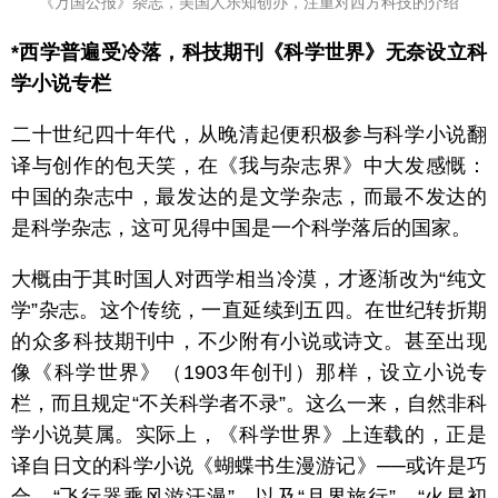
《万国公报》杂志，美国人乐知创办，注重对西方科技的介绍
*西学普遍受冷落，科技期刊《科学世界》无奈设立科
学小说专栏
二十世纪四十年代，从晚清起便积极参与科学小说翻
译与创作的包天笑，在《我与杂志界》中大发感慨：
中国的杂志中，最发达的是文学杂志，而最不发达的
是科学杂志，这可见得中国是一个科学落后的国家。
大概由于其时国人对西学相当冷漠，才逐渐改为“纯文
学”杂志。这个传统，一直延续到五四。在世纪转折期
的众多科技期刊中，不少附有小说或诗文。甚至出现
像《科学世界》（1903年创刊）那样，设立小说专
栏，而且规定“不关科学者不录”。这么一来，自然非科
学小说莫属。实际上，《科学世界》上连载的，正是
译自日文的科学小说《蝴蝶书生漫游记》──或许是巧
合，“飞行器乘风游汗漫”，以及“月界旅行”、“火星初