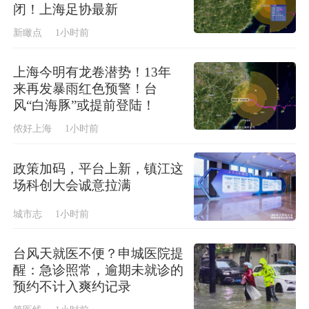
闭！上海足协最新
新瞰点
1小时前
上海今明有龙卷潜势！13年
来再发暴雨红色预警！台
风“白海豚”或提前登陆！
侬好上海
1小时前
政策加码，平台上新，镇江这
场科创大会诚意拉满
城市志
1小时前
台风天就医不便？申城医院提
醒：急诊照常，逾期未就诊的
预约不计入爽约记录