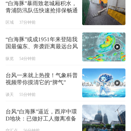
“白海豚”暴雨致老城厢积水，
青浦防汛队伍快速抢排保畅通
区域
37分钟前
“白海豚”或成1951年来登陆我
国最偏东、奔袭距离最远台风
纵览
54分钟前
台风一来就上热搜！气象科普
视频带你摸清它的“脾气”
谈天
55分钟前
台风“白海豚”逼近，西岸中環
D地块：已做好工人撤离准备
交汇点
56分钟前