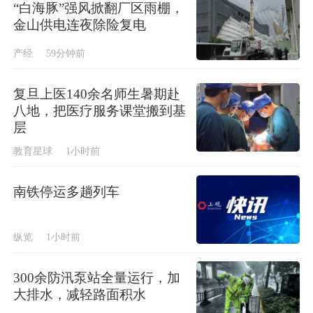
“白海豚”强风掀翻厂区雨棚，
金山供电连夜除险复电
产经
59分钟前
复旦上医140余名师生暑期赴
八地，把医疗服务课堂搬到基
层
教育星球
1小时前
南铁停运多趟列车
纵览
1小时前
300余防汛泵站全量运行，加
大排水，减轻路面积水