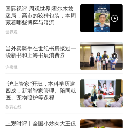
国际视评·周观世界|霍尔木兹
迷局，高市的狡猾包装，本周
藏着哪些博弈与暗流
世界观
当外卖骑手在世纪书房接过一
袋新书和上海书展消费券
许蜜桃
“沪上管家”开班，本科学历逾
四成，新增智家管理、陪同就
医、宠物照护等课程
教育在线
上观时评丨全国小炒肉大王仅