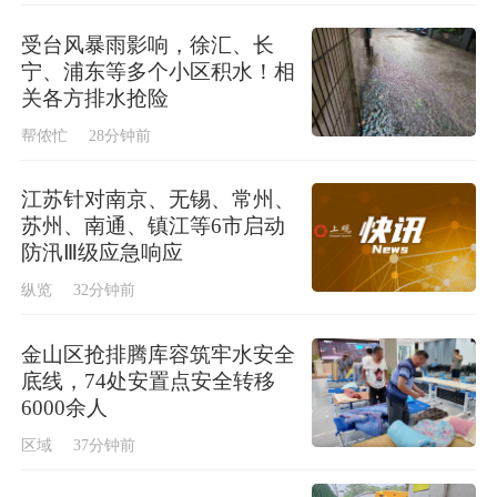
受台风暴雨影响，徐汇、长
宁、浦东等多个小区积水！相
关各方排水抢险
帮侬忙
28分钟前
江苏针对南京、无锡、常州、
苏州、南通、镇江等6市启动
防汛Ⅲ级应急响应
纵览
32分钟前
金山区抢排腾库容筑牢水安全
底线，74处安置点安全转移
6000余人
区域
37分钟前