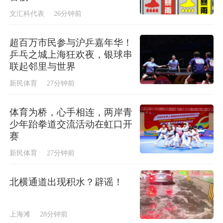
文汇科代表
26分钟前
超百万市民参与沪乒嘉年华！
乒乓之城上海狂欢夜，银球串
联起邻里与世界
新民体育
27分钟前
体育为桥，心手相连，两岸青
少年跆拳道交流活动在虹口开
赛
新民体育
27分钟前
北横通道出现积水？辟谣！
上海滩
28分钟前