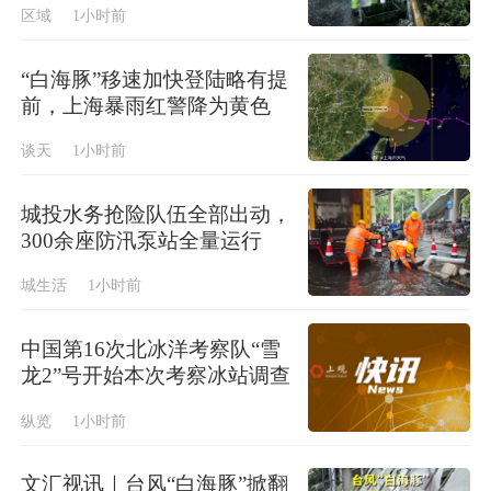
区域
1小时前
“白海豚”移速加快登陆略有提
前，上海暴雨红警降为黄色
谈天
1小时前
城投水务抢险队伍全部出动，
300余座防汛泵站全量运行
城生活
1小时前
中国第16次北冰洋考察队“雪
龙2”号开始本次考察冰站调查
纵览
1小时前
文汇视讯｜台风“白海豚”掀翻