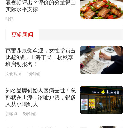
靠视频评出？评价的分量得由
实际水平支撑
时评
更多新闻
芭蕾课最受欢迎，女性学员占
比超9成，上海市民日校秋季
班启动报名！
文化观澜
1分钟前
知名品牌创始人因病去世！总
部就在上海，家喻户晓，很多
人从小喝到大
新瞰点
5分钟前