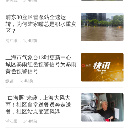
第医线
1小时前
浦东80座区管泵站全速运
转，为何陆家嘴总是积水重灾
区？
浦江眼
1小时前
上海市气象台13时更新中心
城区暴雨红色预警信号为暴雨
黄色预警信号
纵览
1小时前
“白海豚”来袭，上海大风大
雨！社区食堂送餐员奔走送
餐，社区站点变避风港
浦江眼
1小时前