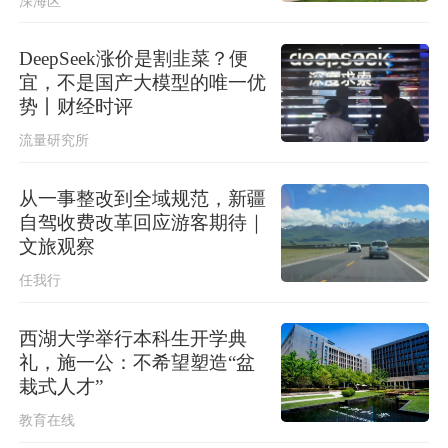
深海区
DeepSeek涨价是割韭菜？便
宜，不是国产大模型的唯一优
势丨财经时评
流量研究所
从一事整改到全域规范，新疆
自驾收费改革回应游客期待｜
文旅观察
任我行
西湖大学举行本科生开学典
礼，施一公：不希望塑造“盆
栽式人才”
教育在线