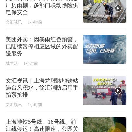
厂房雨棚，多部门联动除险供
电保安全
文汇视讯
1小时前
美团外卖：因暴雨红色预警，
已陆续暂停相应区域的外卖配
送服务
城生活
1小时前
文汇视讯｜上海龙耀路地铁站
遇台风积水，徐汇消防启用手
抬泵抢排
文汇视讯
1小时前
上海地铁5号线、16号线、浦
江线停运！高速限速，公园关