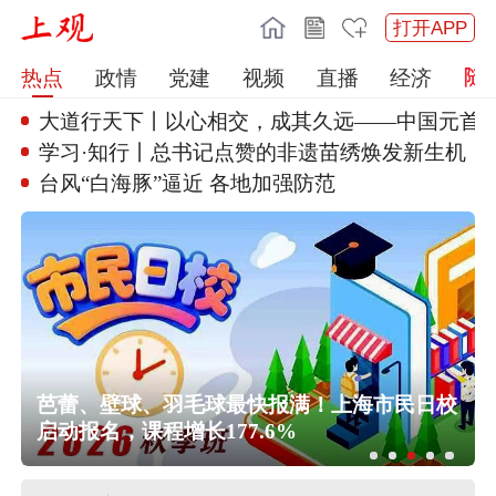
打开APP
热点
政情
党建
视频
直播
经济
大道行天下丨以心相交，成其久远
——中国元首
学习·知行丨总书记点赞的非遗苗
绣焕发新生机
台风“白海豚”逼近 各地加强防
范
“白海豚”将登陆，上海公园临时关闭
公
芭蕾、壁球、羽毛球最快报满！上海市民日校
启动报名，课程增长177.6%
中国第16次北冰洋考察队“雪龙2”号开
始本次考察冰站调查