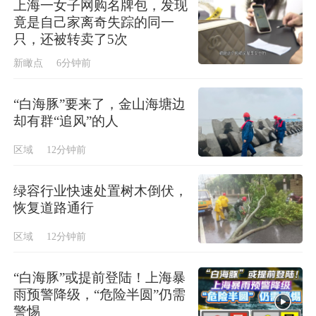
上海一女子网购名牌包，发现
竟是自己家离奇失踪的同一
只，还被转卖了5次
新瞰点
6分钟前
“白海豚”要来了，金山海塘边
却有群“追风”的人
区域
12分钟前
绿容行业快速处置树木倒伏，
恢复道路通行
区域
12分钟前
“白海豚”或提前登陆！上海暴
雨预警降级，“危险半圆”仍需
警惕