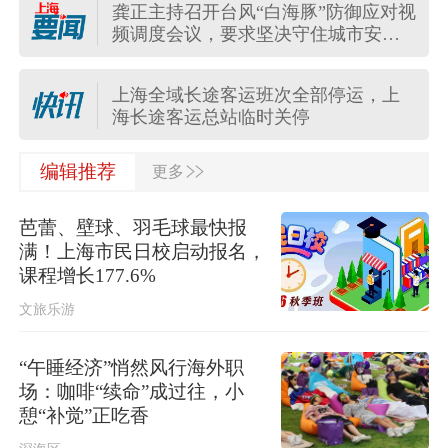
龚正主持召开台风“白海豚”防御应对视
上海市气象台13时更新中心城区暴雨
频调度会议，要求坚决守住城市安全
红色预警信号为暴雨黄色预警信号
底线
上海全域长途客运班次全部停运，上
海长途客运总站临时关停
>>
受台风“白海豚”影响，上海地铁5号
编辑推荐
更多
线、16号线、浦江线全线停运
芭蕾、壁球、羽毛球最快报
13年来上海再发暴雨红警！“白海豚”距
满！上海市民日校启动报名，
上海不足350公里，今明局部大暴雨
课程增长177.6%
文旅乐游
“白海豚”将登陆，上海公园临时关闭
“午睡经济”悄然风行海外职
中国第16次北冰洋考察队“雪龙2”号开
场：咖啡“续命”成过往，小
始本次考察冰站调查
憩“补觉”正吃香